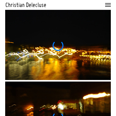
Christian Delecluse
News
Blogs
Portfolio
Curriculum Vitae
Contact
Mentions Légales
Projets par catégorie
Photographie
Architecture
Perfomance
Installation
Projets par thème
cultures numériques
fabrique de l'histoire
exposition
Machines sensibles
Technologie et nature
hasards objectifs
geste primal