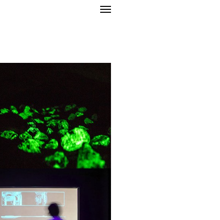
par thème
 numériques
de l'histoire
n
s sensibles
gie et nature
objectifs
imal
péculative
 et esprits des lieux
és perceptuelles
té de la cata[strophe]