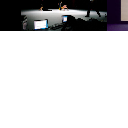
Under_score
game ove