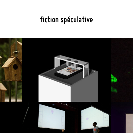
Projets par catégorie
Projets 
fiction spéculative
Photographie
cultures
Architecture
fabrique 
Perfomance
expositio
Installation
Machine
Technolo
hasards 
geste pr
fiction s
fantômes
ambiguit
la likerie
bistabili