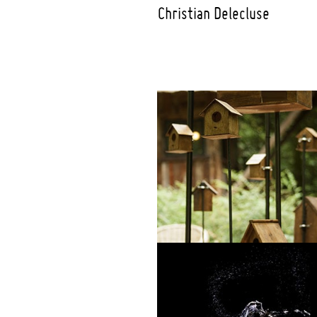
Christian Delecluse
News
Blogs
Portfolio
Curriculum Vitae
Contact
Mentions Légales
Rêves d'oiseaux