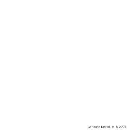
fiction spéculative
fantômes et esprits des lieux
ambiguités perceptuelles
Christian Delecluse © 2026