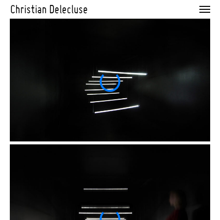
Christian Delecluse
News
Blogs
Portfolio
Curriculum Vitae
Contact
Mentions Légales
Projets par catégorie
Photographie
Architecture
Perfomance
Installation
Projets par thème
cultures numériques
fabrique de l'histoire
exposition
Machines sensibles
Technologie et nature
hasards objectifs
geste primal