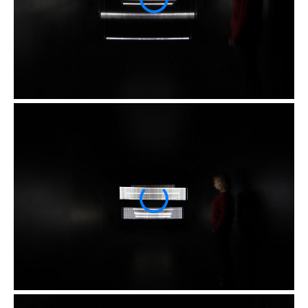
fiction spéculative
fantômes et esprits des lieux
ambiguités perceptuelles