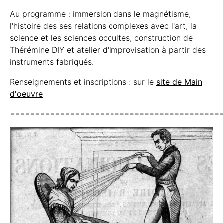
fiction spéculative
fantômes et esprits des lieux
Au programme : immersion dans le magnétisme,
ambiguités perceptuelles
l'histoire des ses relations complexes avec l'art, la
science et les sciences occultes, construction de
Thérémine DIY et atelier d'improvisation à partir des
instruments fabriqués.
Renseignements et inscriptions : sur le
site de Main
d'oeuvre
==========================================